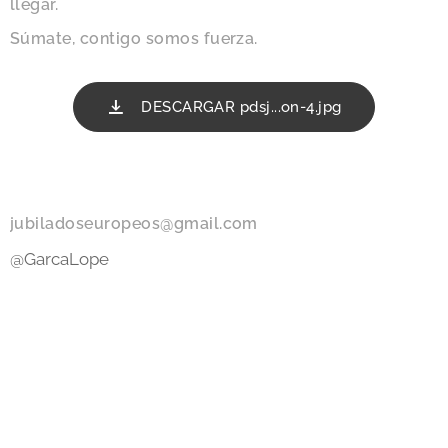
llegar.
Súmate, contigo somos fuerza.
DESCARGAR pdsj...on-4.jpg
jubiladoseuropeos@gmail.com
@GarcaLope